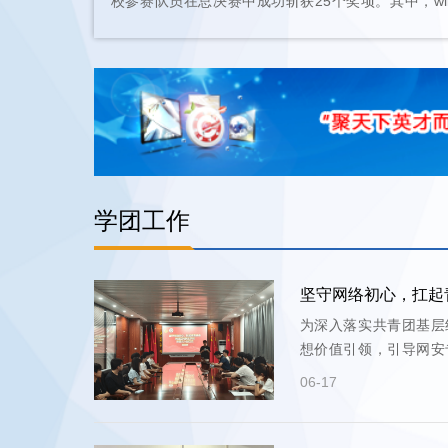
财经大学共同
校参赛队员在总决赛中成功斩获25个奖项。其中，willi
行院长潘恒教授
项、二等奖5项、三等奖6项；软件学院（鲲鹏产业学
与可信流通中
院荣获二等奖1项、三等奖10项。部分荣誉证书全国
据确权、授权
创办于2004年，作为国内首个网络空间安全类技术竞
影响力广的重量级国家级赛事。赛事自创办以来，......
学团工作
为深入落实共青团基层
想价值引领，引导网安
任担当，2026年6月17日，
06-17
会议室举办“坚......