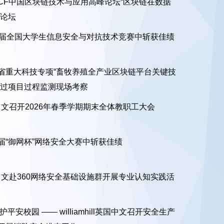
CCF中国区块链技术与应用高峰论坛“区块链在数据
分论坛
3届全国大学生信息安全与对抗技术竞赛中斩获佳绩
省重大科技专项“畜牧养殖全产业区块链平台关键技
通过项目过程监测现场考察
ll英国中文召开2026年春季学期期末全体教职工大会
届“御网杯”网络安全大赛中斩获佳绩
ll英国中文赴360网络安全基础设施群开展专业认知实践活
我院参与的河南省重大科技专项“畜牧养殖全产业区块链平台关键技术研发与应用”通过项目过程监测现场考察
我校学子在第十届
平安校园 —— williamhill英国中文召开安全生产
文作为参研单位的河南省重大科技专项“畜牧养殖全产业区
近日，由河南省教