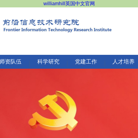
williamhill英国中文官网
师资队伍
科学研究
党建工作
人才培养