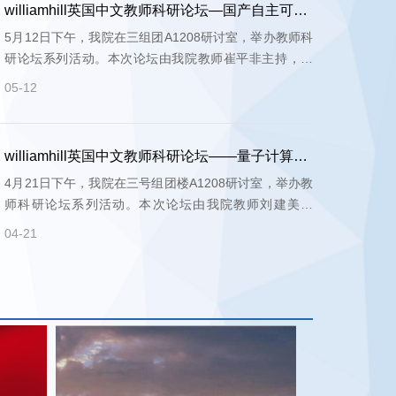
williamhill英国中文教师科研论坛—国产自主可控平台兼容性与安...
性提升方法、智能合约并发执行中的片间联动策略，以
5月12日下午，我院在三组团A1208研讨室，举办教师科
及链上链下协同机制等研究进展。在数据共享安全方
研论坛系列活动。本次论坛由我院教师崔平非主持，全
面，她结合区块链与分布式数字身份技术，......
体专任教师及研究生参加了此次活动。论坛围绕项目概
05-12
述、系统组成、关键技术与创新、应用情况四个板块展
开。崔平非首先分析了国产平台面临的起步较晚、生态
薄弱、安全性不足等现实挑战，介绍了面向国产处理器
williamhill英国中文教师科研论坛——量子计算加速黎曼流形优化算法
体系结构、以无源应用需求为牵引的技术路线。在系统
4月21日下午，我院在三号组团楼A1208研讨室，举办教
架构方面，他重点讲解了二进制翻译一体化子系统与基
师科研论坛系列活动。本次论坛由我院教师刘建美主
于行为特征的程序度量子系统。......
持，全体专任教师及研究生参加了此次活动。论坛上，
04-21
刘建美首先介绍了黎曼流形作为高维数据天然几何约束
空间的核心概念，并指出正交矩阵流形、对称正定矩阵
流形及格拉斯曼流形等在机器学习中的典型应用。他分
析了经典黎曼优化方法面临的“维度灾难”困境：无论是梯
度计算中的“维度诅咒”，还是二阶优化中逃离鞍点的计算
瓶颈，经典算法在高维非凸问题上的效率都严重受
限。......