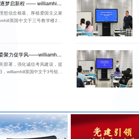
青春筑梦担使命 扬帆逐梦启新程 —— williamhill英国中文开展2026届毕业生最后一堂思政课
理想信念根基、厚植爱国主义家
amhill英国中文于三号教学楼210
，扬帆赴新程” 为主题的2026届
诚信铸魂迎高考，班委聚力促学风——williamhill英国中文顺利召开本科班委座谈会暨考风考纪教育大会
关部署，强化诚信考风建设，提
illiamhill英国中文于3号组团
召开本科班委座谈会暨考风考纪教育