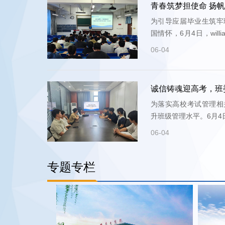
为引导应届毕业生筑牢
国情怀，6月4日，willi
教室开展以“青春筑梦行
06-04
毕业生最后......
为落实高校考试管理相
升班级管理水平。6月4日，w
楼A1208会议室组织
06-04
大会。会议......
专题专栏