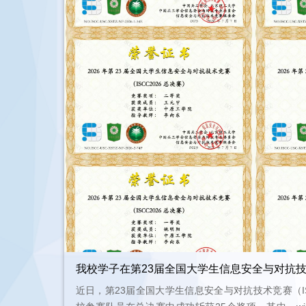
我校承办2026CCF中国区块链技术与应用高峰论坛“区块链在数据要素流通应用”分论坛
我校学子在第23届全国大学生信息安全与对抗
与应用高峰论坛
近日，第23届全国大学生信息安全与对抗技术竞赛（I