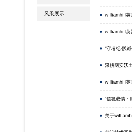
风采展示
william
william
“守考纪·践诚
深耕网安沃土
william
“信笺载情・助
关于will