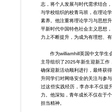
志，将个人发展与时代需求结合，
与学校组织的校青马班，在理论学
素养。他注重将理论学习与思想升
平新时代中国特色社会主义思想，
力上不断提升，为成为有理想、有
作为williamhill英
主导组织了2025年新生迎新工
确保迎新活动顺利进行，最终获得
升同学们对网络安全的关注与参与
过这些实践经历，李亦丰不仅提
力。他深知，青年成长不仅在于个
担当精神。