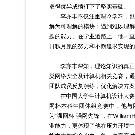
取得优异成绩打下了坚实基础。
李亦丰不仅注重理论学习，也
解为可理解的模块；遇到难以理解
题的能力。在学业道路上，他一直
日积月累的努力和不懈追求实现的
李亦丰深知，理论知识的真正
类网络安全及计算机相关竞赛，通
团队成员反复演练，优化解决方案
在中国大学生计算机设计大赛
网杯本科生团体组竞赛中，他与
为“强网杯·强网先锋”，在Will
业能力，更体现了他在压力环境中