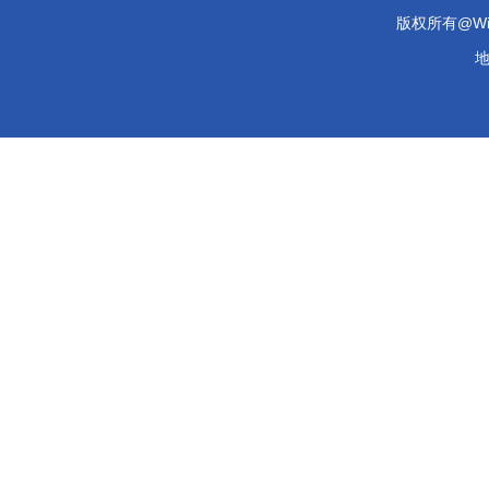
版权所有@Will