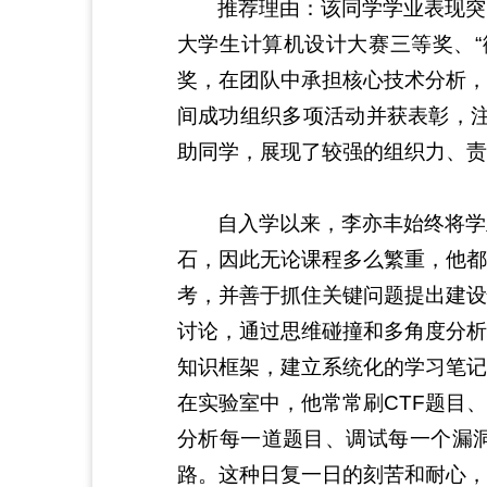
推荐理由：该同学学业表现突
大学生计算机设计大赛三等奖、“
奖，在团队中承担核心技术分析，
间成功组织多项活动并获表彰，注
助同学，展现了较强的组织力、责
自入学以来，李亦丰始终将学
石，因此无论课程多么繁重，他都
考，并善于抓住关键问题提出建设
讨论，通过思维碰撞和多角度分析
知识框架，建立系统化的学习笔记
在实验室中，他常常刷CTF题目
分析每一道题目、调试每一个漏
路。这种日复一日的刻苦和耐心，