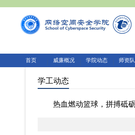
首页
威廉概况
学院动态
师资
学工动态
热血燃动篮球，拼搏砥砺初心-