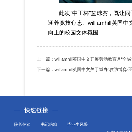
此次“中工杯”篮球赛，既让
涵养竞技心态。williamhi
向上的校园文体氛围。
上一篇：williamhill英国中文开展劳动教育月“全
下一篇：williamhill英国中文关于举办“攻防博
快速链接
院长信箱
书记信箱
毕业生风采