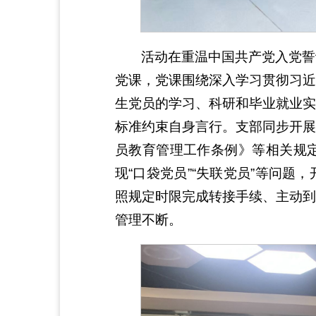
活动在重温中国共产党入党誓
党课，党课围绕深入学习贯彻习近
生党员的学习、科研和毕业就业实
标准约束自身言行。支部同步开展
员教育管理工作条例》等相关规
现“口袋党员”“失联党员”等问
照规定时限完成转接手续、主动到
管理不断。