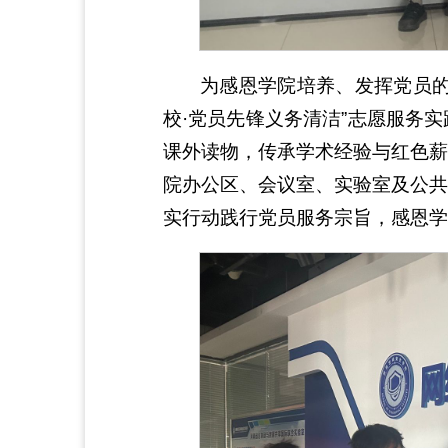
为感恩学院培养、发挥党员的
校·党员先锋义务清洁”志愿服务
课外读物，传承学术经验与红色薪
院办公区、会议室、实验室及公共
实行动践行党员服务宗旨，感恩学