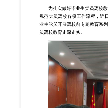
为扎实做好毕业生党员离校教
规范党员离校各项工作流程，近日
业生党员开展离校前专题教育系列
员离校教育走深走实。