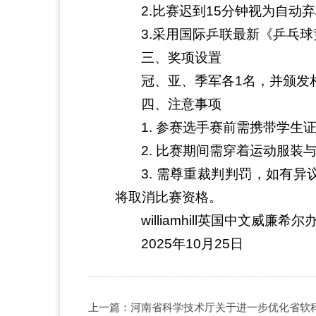
2.比赛迟到15分钟视为自动
3.采用国际乒联最新《乒乓
三、奖项设置
冠、亚、季军各1名，并颁发
四、注意事项
1. 参赛选手赛前需携带学
2. 比赛期间需穿着运动服
3. 需尊重裁判判罚，如有
将取消比赛资格。
williamhill英国中文威廉希
2025年10月25日
上一篇：河南省科学技术厅关于进一步优化省软