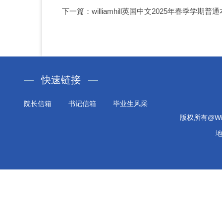
下一篇：williamhill英国中文2025年春季学
快速链接
院长信箱
书记信箱
毕业生风采
版权所有@Will