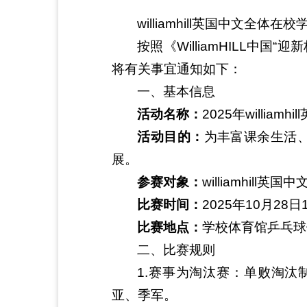
williamhill英国中文全体在
按照《WilliamHILL中
将有关事宜通知如下：
一、基本信息
活动名称：
2025年willia
活动目的：
为丰富课余生活
展。
参赛对象：
williamhil
比赛时间：
2025年10月28日16
比赛地点：
学校体育馆乒乓球
二、比赛规则
1.赛事为淘汰赛：单败淘汰
亚、季军。