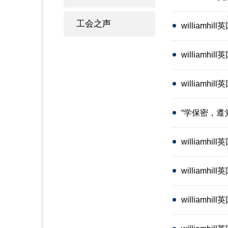
工会之声
william
william
william
“学保密，遵党纪
william
willia
william